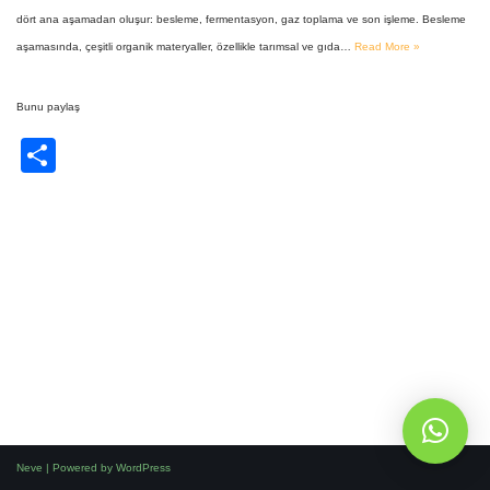
dört ana aşamadan oluşur: besleme, fermentasyon, gaz toplama ve son işleme. Besleme
aşamasında, çeşitli organik materyaller, özellikle tarımsal ve gıda…
Read More »
Bunu paylaş
S
h
ar
e
Whatsapp'dan yazın!
Neve
| Powered by
WordPress