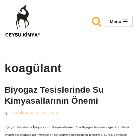
Skip
Menu
to
content
koagülant
Biyogaz Tesislerinde Su
Kimyasallarının Önemi
by
CEYSU KİMYA SAN. VE TİC. LTD. ŞTİ.
Biyogaz Tesislerinin İşleyişi ve Su Kimyasallarının Rolü Biyogaz tesisleri, organik atıkların
anaerobik ortamda işlenmesiyle enerji üretimi gerçekleştiren tesislerdir. Süreç, genellikle