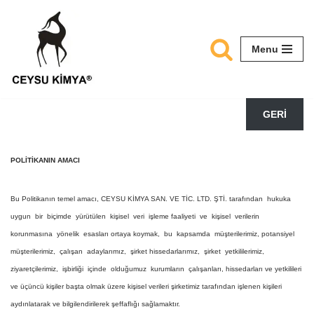
Skip
Menu
to
content
GERİ
POLİTİKANIN AMACI
Bu Politikanın temel amacı, CEYSU KİMYA SAN. VE TİC. LTD. ŞTİ. tarafından hukuka
uygun bir biçimde yürütülen kişisel veri işleme faaliyeti ve kişisel verilerin
korunmasına yönelik esasları ortaya koymak, bu kapsamda müşterilerimiz, potansiyel
müşterilerimiz, çalışan adaylarımız, şirket hissedarlarımız, şirket yetkililerimiz,
ziyaretçilerimiz, işbirliği içinde olduğumuz kurumların çalışanları, hissedarları ve yetkilileri
ve üçüncü kişiler başta olmak üzere kişisel verileri şirketimiz tarafından işlenen kişileri
aydınlatarak ve bilgilendirilerek şeffaflığı sağlamaktır.