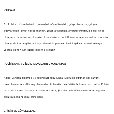
KAPSAM
Bu Politika; müşterilerimizin, potansiyel müşterilerimizin, çalışanlarımızın, çalışan
adaylarımızın, şirket hissedarlarının, şirket yetkililerinin, ziyaretçilerimizin, iş birliği içinde
olduğumuz kurumların çalışanları, hissedarları ve yetkililerinin ve üçüncü kişilerin otomatik
olan ya da herhangi bir veri kayıt sisteminin parçası olmak kaydıyla otomatik olmayan
yollarla işlenen tüm kişisel verilerine ilişkindir.
POLİTİKANIN VE İLGİLİ MEVZUATIN UYGULANMASI
Kişisel verilerin işlenmesi ve korunması konusunda yürürlükte bulunan ilgili kanuni
düzenlemeler öncelikle uygulama alanı bulacaktır. Yürürlükte bulunan mevzuat ve Politika
arasında uyumsuzluk bulunması durumunda, Şirketimiz yürürlükteki mevzuatın uygulama
alanı bulacağını kabul etmektedir.
ERİŞİM VE GÜNCELLEME