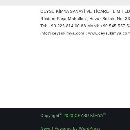
CEYSU KİMYA SANAYİ VE TİCARET LİMİTED
Rüstem Paşa Mahallesi, Huzur Sokak, No: 3
Tel: +90 226 814 00 88 Mobil: +90 545 557 5
info@ceysukimya.com ; www.ceysukimya.co
©
®
Copyright
2020 CEYSU KİMYA
Neve
| Powered by
WordPress