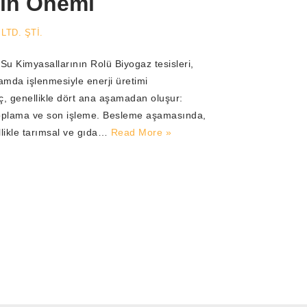
nın Önemi
LTD. ŞTİ.
e Su Kimyasallarının Rolü Biyogaz tesisleri,
amda işlenmesiyle enerji üretimi
eç, genellikle dört ana aşamadan oluşur:
oplama ve son işleme. Besleme aşamasında,
ellikle tarımsal ve gıda…
Read More »