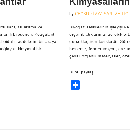
antlar
Kimyasalları
by
CEYSU KİMYA SAN. VE TİC. 
lokülant, su arıtma ve
Biyogaz Tesislerinin İşleyişi v
 önemli bileşendir. Koagülant,
organik atıkların anaerobik ort
lloidal maddelerin, bir araya
gerçekleştiren tesislerdir. Sür
ağlayan kimyasal bir
besleme, fermentasyon, gaz t
çeşitli organik materyaller, öz
Bunu paylaş
S
h
ar
e