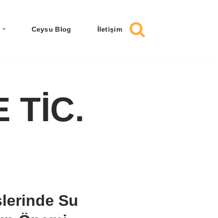
Ceysu Blog
İletişim
 TİC.
slerinde Su