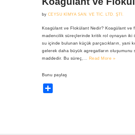
Koagülant ve Flokül
by
CEYSU KİMYA SAN. VE TİC. LTD. ŞTİ.
Koagülant ve Flokülant Nedir? Koagülant ve f
madencilik süreçlerinde kritik rol oynayan iki
su içinde bulunan küçük parçacıkların, yani ko
gelerek daha büyük agregatların oluşumunu s
maddedir. Bu süreç,…
Read More »
Bunu paylaş
S
h
ar
e