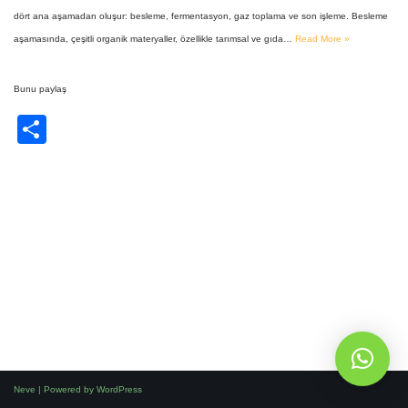
dört ana aşamadan oluşur: besleme, fermentasyon, gaz toplama ve son işleme. Besleme
aşamasında, çeşitli organik materyaller, özellikle tarımsal ve gıda…
Read More »
Bunu paylaş
S
h
ar
e
Whatsapp'dan yazın!
Neve
| Powered by
WordPress