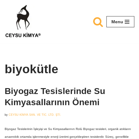
Skip
Menu
to
content
biyokütle
Biyogaz Tesislerinde Su
Kimyasallarının Önemi
by
CEYSU KİMYA SAN. VE TİC. LTD. ŞTİ.
Biyogaz Tesislerinin İşleyişi ve Su Kimyasallarının Rolü Biyogaz tesisleri, organik atıkların
anaerobik ortamda işlenmesiyle enerji üretimi gerçekleştiren tesislerdir. Süreç, genellikle