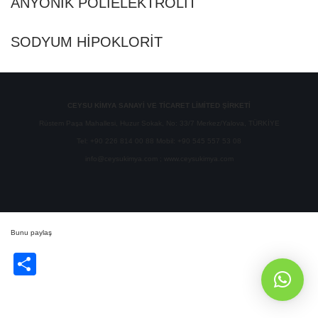
ANYONİK POLİELEKTROLİT
SODYUM HİPOKLORİT
CEYSU KİMYA SANAYİ VE TİCARET LİMİTED ŞİRKETİ
Rüstem Paşa Mahallesi, Huzur Sokak, No: 33/7 Merkez/Yalova, TÜRKİYE
Tel: +90 226 814 00 88 Mobil: +90 545 557 53 08
info@ceysukimya.com ; www.ceysukimya.com
Bunu paylaş
Share
Whatsapp'dan yazın!