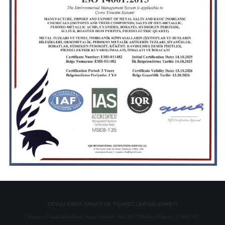
CEYSU KİMYA SANAYİ VE TİCARET LİMİTED ŞİRKETİ
Rüstem Paşa Mahallesi, Huzur Sokak, No: 33/7 Merkez/Yalova, TÜRKİYE